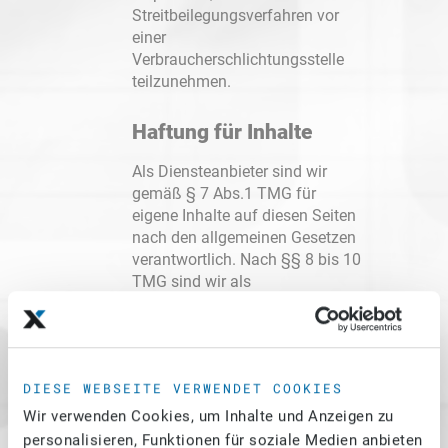
Streitbeilegungsverfahren vor
einer
Verbraucherschlichtungsstelle
teilzunehmen.
Haftung für Inhalte
Als Diensteanbieter sind wir
gemäß § 7 Abs.1 TMG für
eigene Inhalte auf diesen Seiten
nach den allgemeinen Gesetzen
verantwortlich. Nach §§ 8 bis 10
TMG sind wir als
Diensteanbieter jedoch nicht
verpflichtet, übermittelte oder
gespeicherte fremde
Informationen zu überwachen
DIESE WEBSEITE VERWENDET COOKIES
oder nach Umständen zu
forschen, die auf eine
Wir verwenden Cookies, um Inhalte und Anzeigen zu
rechtswidrige Tätigkeit
personalisieren, Funktionen für soziale Medien anbieten