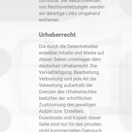
zumutbar. Bei Bekanntwerden
von Rechtsverletzungen werden
wir derartige Links umgehend
entfernen.
Urheberrecht
Die durch die Seitenbetreiber
erstellten Inhalte und Werke auf
diesen Seiten unterliegen dem
STARTSEITE
deutschen Urheberrecht. Die
Vervielfältigung, Bearbeitung,
BLOG
Verbreitung und jede Art der
Verwertung außerhalb der
KARRIERE
Grenzen des Urheberrechtes
bedürfen der schriftlichen
Zustimmung des jeweiligen
SALESFORCE
Autors bzw. Erstellers.
Downloads und Kopien dieser
BERATUNG
SALESFORCE
Seite sind nur für den privaten,
nicht kommerziellen Gebrauch