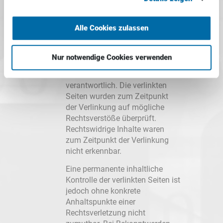
deren Inhalte wir keinen Einfluss
haben. Deshalb können wir für
Alle Cookies zulassen
diese fremden Inhalte auch
keine Gewähr übernehmen. Für
die Inhalte der verlinkten Seiten
Nur notwendige Cookies verwenden
ist stets der jeweilige Anbieter
oder Betreiber der Seiten
verantwortlich. Die verlinkten
Seiten wurden zum Zeitpunkt
der Verlinkung auf mögliche
Rechtsverstöße überprüft.
Rechtswidrige Inhalte waren
zum Zeitpunkt der Verlinkung
nicht erkennbar.
Eine permanente inhaltliche
Kontrolle der verlinkten Seiten ist
jedoch ohne konkrete
Anhaltspunkte einer
Rechtsverletzung nicht