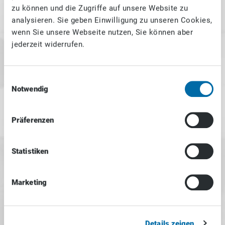
hinweisen.
zu können und die Zugriffe auf unsere Website zu
analysieren. Sie geben Einwilligung zu unseren Cookies,
Verpflichtungen zur Entfernung
wenn Sie unsere Webseite nutzen, Sie können aber
oder Sperrung der Nutzung von
jederzeit widerrufen.
Informationen nach den
allgemeinen Gesetzen bleiben
hiervon unberührt. Eine
diesbezügliche Haftung ist
Einwilligungsauswahl
jedoch erst ab dem Zeitpunkt
Notwendig
der Kenntnis einer konkreten
Rechtsverletzung möglich. Bei
Präferenzen
Bekanntwerden von
entsprechenden
Rechtsverletzungen werden wir
Statistiken
diese Inhalte umgehend
entfernen.
Marketing
Haftung für Links
Unser Angebot enthält Links zu
externen Websites Dritter, auf
Details zeigen