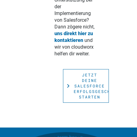
der
Implementierung
von Salesforce?
STARTSEITE
Dann zögere nicht,
uns direkt hier zu
BLOG
kontaktieren
und
wir von cloudworx
KARRIERE
helfen dir weiter.
SALESFORCE
JETZT
DEINE
BERATUNG
SALESFORCE
navigate_next
SALESFORCE
ERFOLGSGESCHICHTE
MIGRATION
SALESFORCE
STARTEN
TRAINING