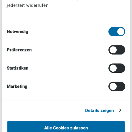
jederzeit widerrufen.
durch
Prozessoptimierungen
viele Ressourcen
eingespart
werden.
Einwilligungsauswahl
Notwendig
Besonders
bedeutsam dabei
ist die
Präferenzen
Automatisierung.
Ein
CRM-System
kann dir helfen
Statistiken
deine Business-
Prozesse zu
vereinfachen und
Marketing
zu beschleunigen.
So sparst du Zeit
und menschliche
Fehler werden
Details zeigen
minimiert. Die
langfristigen
Alle Cookies zulassen
Benefits