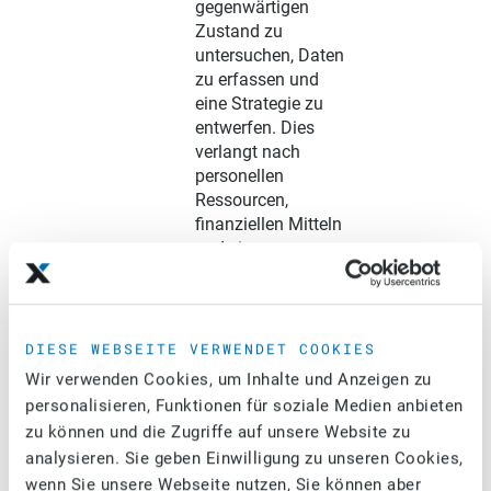
gegenwärtigen
Zustand zu
untersuchen, Daten
zu erfassen und
eine Strategie zu
entwerfen. Dies
verlangt nach
personellen
Ressourcen,
finanziellen Mitteln
und einem
beträchtlichen
Zeitaufwand. Du
solltest dich aber
keinesfalls von
DIESE WEBSEITE VERWENDET COOKIES
diesem
Wir verwenden Cookies, um Inhalte und Anzeigen zu
anfänglichen
personalisieren, Funktionen für soziale Medien anbieten
Investment
zu können und die Zugriffe auf unsere Website zu
abschrecken
analysieren. Sie geben Einwilligung zu unseren Cookies,
lassen, denn
wenn Sie unsere Webseite nutzen, Sie können aber
langfristig können